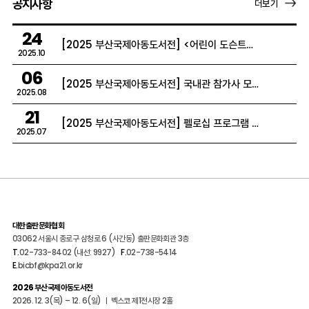
공지사항
더보기
24
[2025 부산국제아동도서전] <어린이 도슨트> 모집 안내 (모집 기간 연장)
2025.10
06
[2025 부산국제아동도서전] 국내관 참가사 모집 안내
2025.08
21
[2025 부산국제아동도서전] 펠로십 프로그램 신청 안내
2025.07
대한출판문화협회
03062 서울시 종로구 삼청로 6 (사간동) 출판문화회관 3층
T.
02-733-8402 (내선: 9927)
F.
02-738-5414
E.
bicbf@kpa21.or.kr
2026 부산국제아동도서전
2026. 12. 3(목) – 12. 6(일) ㅣ 벡스코 제1전시장 2홀